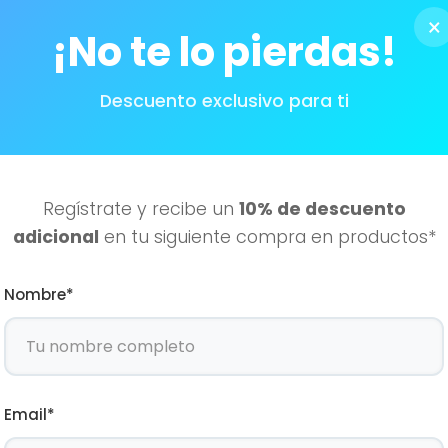
×
¡No te lo pierdas!
BESTIES
$
469.00
Descuento exclusivo para ti
Añadir al carrito
Regístrate y recibe un
10% de descuento
adicional
en tu siguiente compra en productos*
Nombre*
Email*
AGOTADO