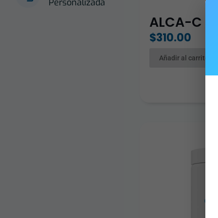
Personalizada
ALCA-C
$
310.00
Añadir al carrito