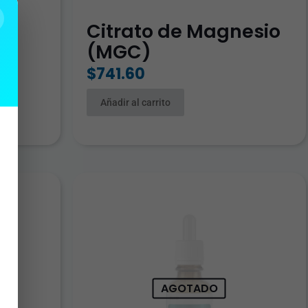
Citrato de Magnesio
(MGC)
$
741.60
Añadir al carrito
AGOTADO