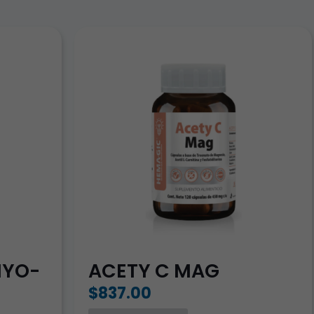
MYO-
ACETY C MAG
$
837.00