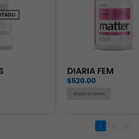
OTADO
S
DIARIA FEM
$
520.00
Añadir al carrito
1
2
3