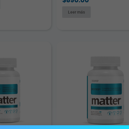
$
890.00
Leer más