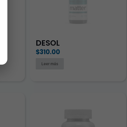
DESOL
$
310.00
Leer más