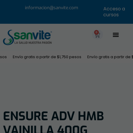
informacion@sanvite.com
Acceso a
cursos
0
Oferta Educ
Únete a nuestro equipo
Descargar cat
sos
Envío gratis a partir de $1,750 pesos
Envío gratis a partir de 
ENSURE ADV HMB
VAINILLA 400G