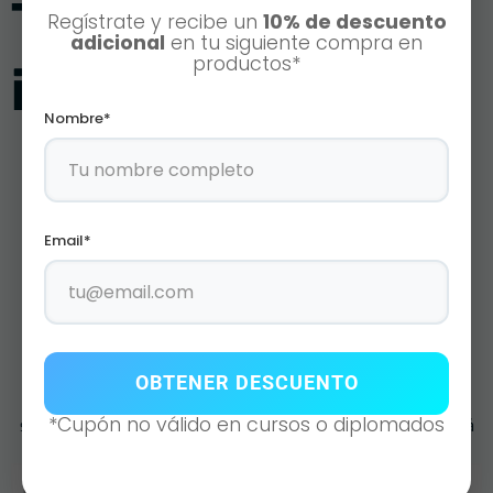
También te puede
Regístrate y recibe un
10% de descuento
adicional
en tu siguiente compra en
productos*
interesar
Nombre*
Email*
Atención altamente
especializada
OBTENER DESCUENTO
Si desea contactarnos no dude con escribirnos, llene el
*Cupón no válido en cursos o diplomados
siguiente formulario y uno de nuestros asesores se pondrá
en contacto en la brevedad posible.