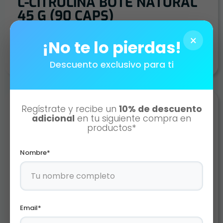
L-CITRULINA BOTE NATURAL
45 G (90 CAPS)
AÑADIR AL CARRITO
×
¡No te lo pierdas!
Descuento exclusivo para ti
Regístrate y recibe un
10% de descuento
adicional
en tu siguiente compra en
productos*
Nombre*
Email*
GL-NICTM