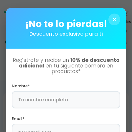
×
¡No te lo pierdas!
Descuento exclusivo para ti
Regístrate y recibe un
10% de descuento
adicional
en tu siguiente compra en
productos*
Nombre*
Email*
Productos Certificados de la más alta calidad