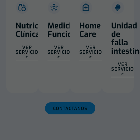
Nutrición
Medicina
Home
Unidad
Clínica
Funcional
Care
de
falla
VER
VER
VER
intestin
SERVICIO
SERVICIO
SERVICIO
>
>
>
VER
SERVICIO
>
CONTÁCTANOS