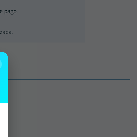
e pago.
zada.