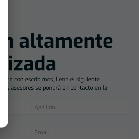
ón altamente
lizada
dude con escribirnos, llene el siguiente
tros asesores se pondrá en contacto en la