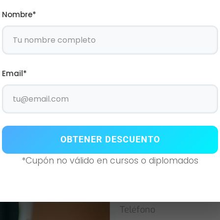
Nombre*
Atenci
Email*
especia
Si desea contactarnos no 
formulario y uno de nues
OBTENER DESCUENTO
brevedad posible.
*Cupón no válido en cursos o diplomados