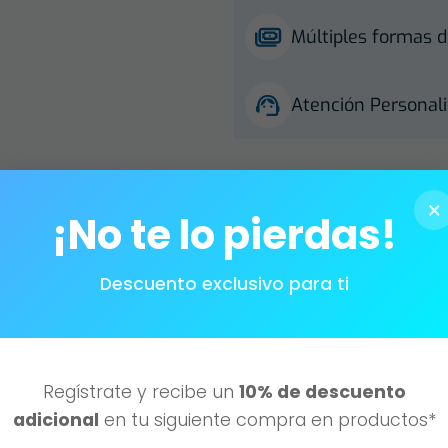
Múltiples formas d
Atención Personali
×
¡No te lo pierdas!
Descuento exclusivo para ti
interesar
Regístrate y recibe un
10% de descuento
adicional
en tu siguiente compra en productos*