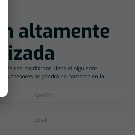
ón altamente
lizada
dude con escribirnos, llene el siguiente
tros asesores se pondrá en contacto en la