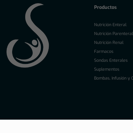
Productos
Nutrición Enteral
Nutrición Parentera
Nutrición Renal
Farmacos
Sondas Enterales
Suplementos
Bombas, Infusión y 