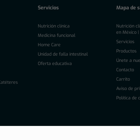
Servicios
Mapa de si
Nutrición clínica
Nutrición cl
en México |
l
Medicina funcional
Servicios
Home Care
Productos
Unidad de falla intestinal
Únete a nue
Oferta educativa
Contacto
Carrito
Catéteres
Aviso de pr
Política de