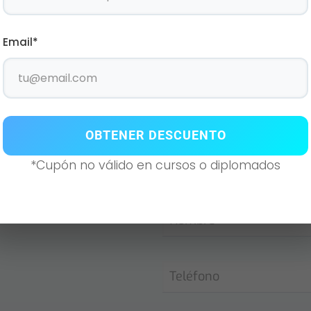
Email*
Atenci
especia
OBTENER DESCUENTO
Si desea contactarnos no 
*Cupón no válido en cursos o diplomados
formulario y uno de nues
brevedad posible.