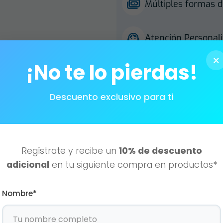
Múltiples formas d
Atención Personali
×
¡No te lo pierdas!
Descuento exclusivo para ti
interesar
Regístrate y recibe un
10% de descuento
adicional
en tu siguiente compra en productos*
Nombre*