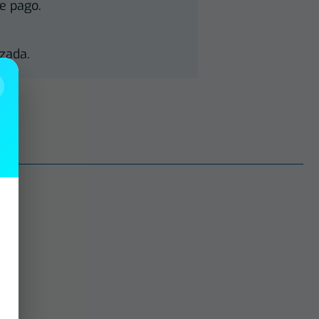
e pago.
zada.