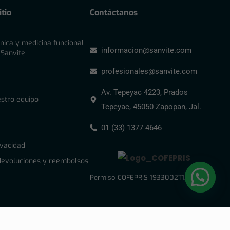
tio
Contáctanos
ínica y medicina funcional
informacion@sanvite.com
 Sanvite
profesionales@sanvite.com
Av. Tepeyac 4223, Prados
stro equipo
Tepeyac, 45050 Zapopan, Jal.
01 (33) 1377 4646
ivacidad
 devoluciones y reembolsos
Permiso COFEPRIS 1933002T1A0867