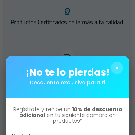
Productos Certificados de la más alta calidad.
×
Envíos a todo México.
¡No te lo pierdas!
Descuento exclusivo para ti
Regístrate y recibe un
10% de descuento
Múltiples formas de pago.
adicional
en tu siguiente compra en
productos*