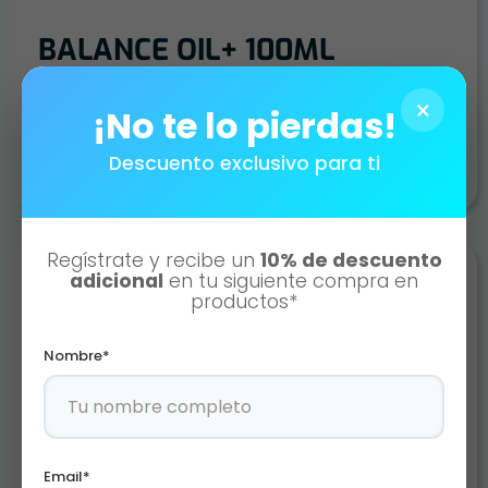
BALANCE OIL+ 100ML
Agotado
×
¡No te lo pierdas!
Descuento exclusivo para ti
Regístrate y recibe un
10% de descuento
adicional
en tu siguiente compra en
productos*
Nombre*
Email*