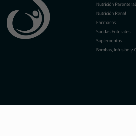
Nutrición Parentera
Nutrición Renal
Farmacos
Sondas Enterales
Suplementos
Bombas, Infusión y 
© 