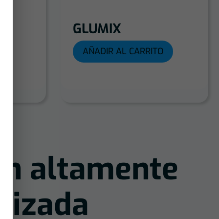
GLUMIX
O
AÑADIR AL CARRITO
ón altamente
lizada