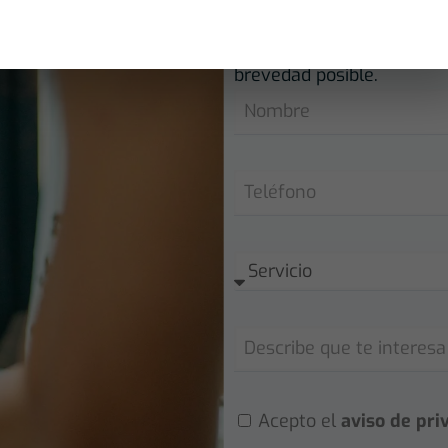
Si desea contactarnos no 
formulario y uno de nues
brevedad posible.
Acepto el
aviso de pri