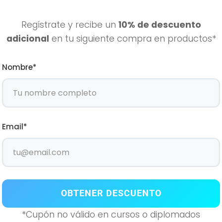
Regístrate y recibe un
10% de descuento
S – Q10
KYU10
adicional
en tu siguiente compra en productos*
CO 90 CAPS
AÑADIR AL CARRIT
IR AL CARRITO
Nombre*
Email*
Atenci
especia
OBTENER DESCUENTO
*Cupón no válido en cursos o diplomados