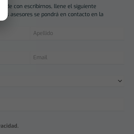
dude con escribirnos, llene el siguiente
tros asesores se pondrá en contacto en la
vacidad.