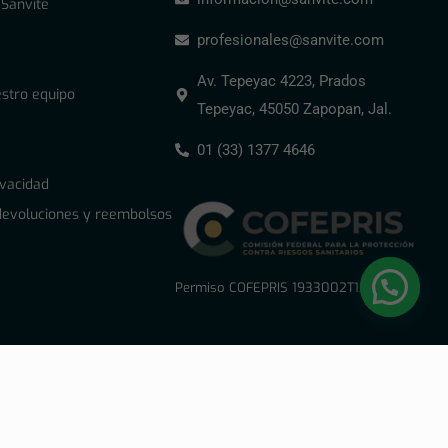
 Sanvite
profesionales@sanvite.com
Av. Tepeyac 4223, Prados
stro equipo
Tepeyac, 45050 Zapopan, Jal.
01 (33) 1377 4646
ivacidad
 devoluciones y reembolsos
Permiso COFEPRIS 1933002T1A0867
os.