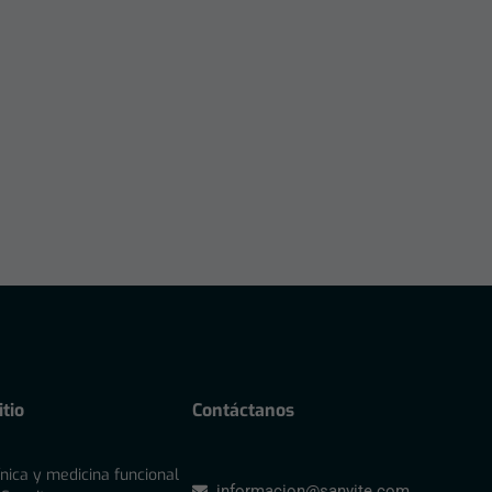
tio
Contáctanos
ínica y medicina funcional
informacion@sanvite.com