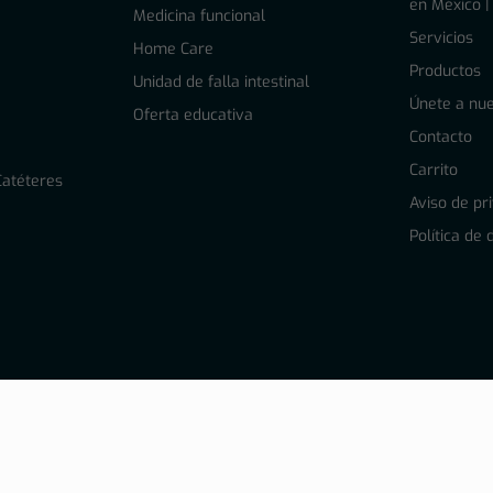
en México |
l
Medicina funcional
Servicios
Home Care
Productos
Unidad de falla intestinal
Únete a nue
Oferta educativa
Contacto
Carrito
Catéteres
Aviso de pr
Política de
2024 Sanvite. La salud nuestra pasión | Todos los derechos reservad