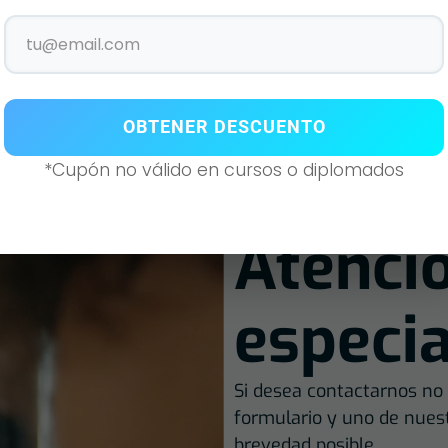
RE CHOCO
ENSURE FRES
 GEN 400GR
NEXT GEN 40
Agotado
OBTENER DESCUENTO
*Cupón no válido en cursos o diplomados
Atenci
especia
Si desea contactarnos no 
formulario y uno de nues
brevedad posible.