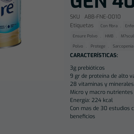
GEN 4
SKU
ABB-FNE-0010
Etiquetas
,
Con fibra
Enf
,
,
Ensure Polvo
HMB
M?scu
,
,
Polvo
Protege
Sarcopenia
CARACTERÍSTICAS:
3g prebióticos
9 gr de proteína de alto v
28 vitaminas y minerales
Micro y macro nutrientes
Energía: 224 kcal
Con mas de 30 estudios c
beneficios