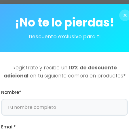
×
¡No te lo pierdas!
Descuento exclusivo para ti
interesar
Regístrate y recibe un
10% de descuento
adicional
en tu siguiente compra en productos*
Nombre*
Email*