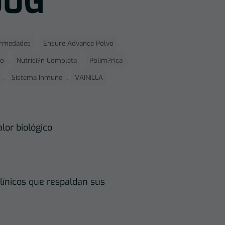
00G
,
,
ermedades
Ensure Advance Polvo
,
,
,
lo
Nutrici?n Completa
Polim?rica
,
,
Sistema Inmune
VAINILLA
alor biológico
línicos que respaldan sus