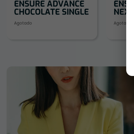
ENSURE ADVANCE
ENSU
CHOCOLATE SINGLE
NEXT
Agotado
Agotado