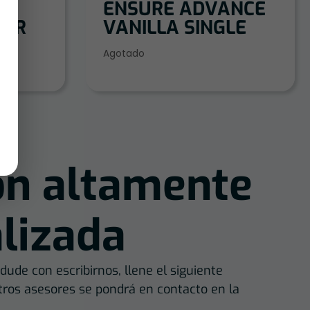
A
ENSURE ADVANCE
0GR
VANILLA SINGLE
Agotado
ón altamente
lizada
dude con escribirnos, llene el siguiente
tros asesores se pondrá en contacto en la