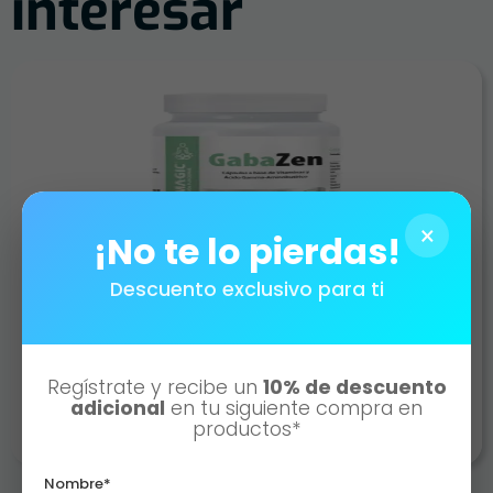
interesar
×
¡No te lo pierdas!
Descuento exclusivo para ti
GABAZEN
AÑADIR AL CARRITO
Regístrate y recibe un
10% de descuento
adicional
en tu siguiente compra en
productos*
Nombre*