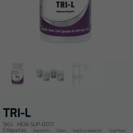
TRI-L
SKU
HEM-SUP-0017
Etiquetas
,
,
,
Depresi?n
Dolor
Sue?o y relajaci?n
Tript?fano