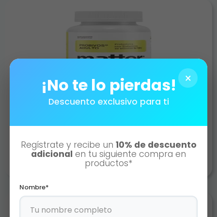
×
¡No te lo pierdas!
Descuento exclusivo para ti
PROBIVOS ADULTOS
AÑADIR AL CARRITO
Regístrate y recibe un
10% de descuento
adicional
en tu siguiente compra en
productos*
Nombre*