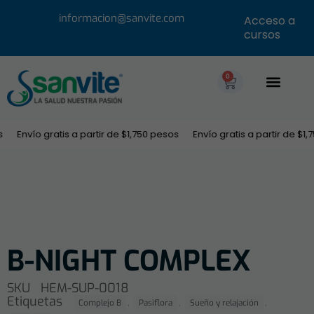
informacion@sanvite.com
Acceso a
cursos
0
Oferta Educ
Únete a nuestro equipo
Descargar cat
Envío gratis a partir de $1,750 pesos
Envío gratis a partir de $1,
B-NIGHT COMPLEX
SKU
HEM-SUP-0018
Etiquetas
,
,
,
Complejo B
Pasiflora
Sueño y relajación