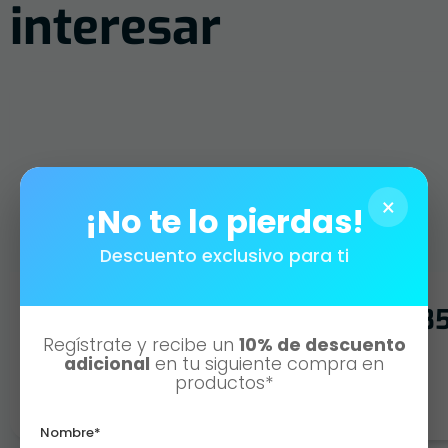
interesar
×
¡No te lo pierdas!
Descuento exclusivo para ti
PRO-NIGHT BOTE CHOCOLATE 85
Regístrate y recibe un
10% de descuento
adicional
en tu siguiente compra en
AÑADIR AL CARRITO
productos*
Nombre*