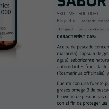
SABOR
SKU
MET-SUP-0031
Etiquetas
Aceite de Pescad
,
Omega 3
Salud cardiovascul
CARACTERÍSTICAS:
Aceite de pescado concen
macarela), cápsula de gela
agua), saborizante natura
antioxidantes [mezcla de 
(Rosmarinus officinalis), y
Cuenta con una fuente pu
grasos omega 3 de pescad
Proviene de pesquerías qu
con el fin de proteger la