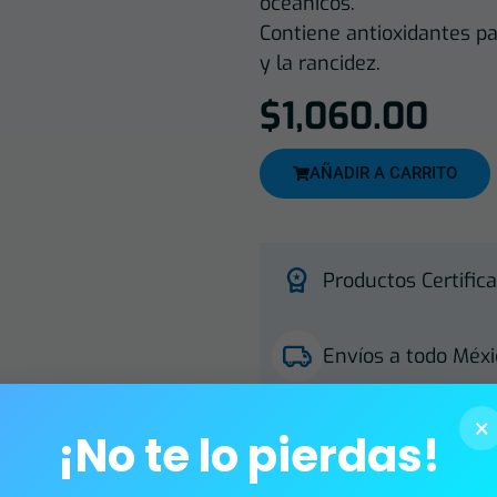
oceánicos.
Contiene antioxidantes pa
y la rancidez.
$
1,060.00
AÑADIR A CARRITO
Productos Certifica
Envíos a todo Méxi
×
Múltiples formas d
¡No te lo pierdas!