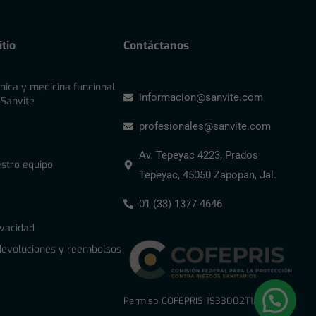
tio
Contáctanos
ínica y medicina funcional
informacion@sanvite.com
 Sanvite
profesionales@sanvite.com
Av. Tepeyac 4223, Prados
stro equipo
Tepeyac, 45050 Zapopan, Jal.
01 (33) 1377 4646
ivacidad
 devoluciones y reembolsos
Permiso COFEPRIS 1933002T1A0867