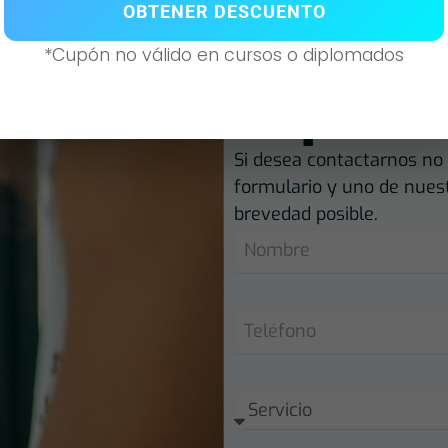
Atenci
OBTENER DESCUENTO
*Cupón no válido en cursos o diplomados
especia
Si desea contactarnos no 
formulario y uno de nues
brevedad posible.