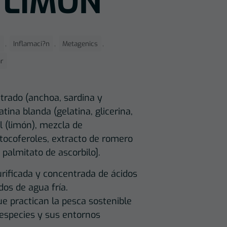
 LIMÓN
,
,
,
o
Inflamaci?n
Metagenics
ar
trado (anchoa, sardina y
tina blanda (gelatina, glicerina,
l (limón), mezcla de
tocoferoles, extracto de romero
 palmitato de ascorbilo].
rificada y concentrada de ácidos
os de agua fría.
e practican la pesca sostenible
s especies y sus entornos