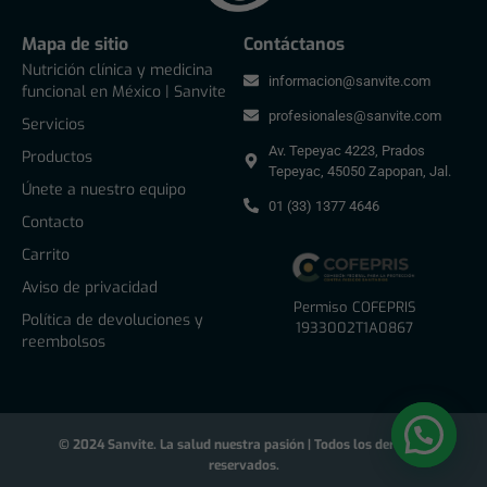
Mapa de sitio
Contáctanos
Nutrición clínica y medicina
informacion@sanvite.com
funcional en México | Sanvite
profesionales@sanvite.com
Servicios
Av. Tepeyac 4223, Prados
Productos
Tepeyac, 45050 Zapopan, Jal.
Únete a nuestro equipo
01 (33) 1377 4646
Contacto
Carrito
Aviso de privacidad
Permiso COFEPRIS
Política de devoluciones y
1933002T1A0867
reembolsos
© 2024 Sanvite. La salud nuestra pasión | Todos los derechos
reservados.