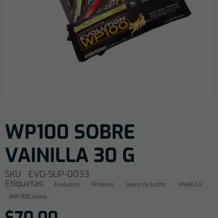
WP100 SOBRE
VAINILLA 30 G
SKU
EVO-SUP-0033
Etiquetas
,
,
,
,
Evolution
Proteína
Suero de Leche
VAINILLA
WP-100 sobre
$
70.00