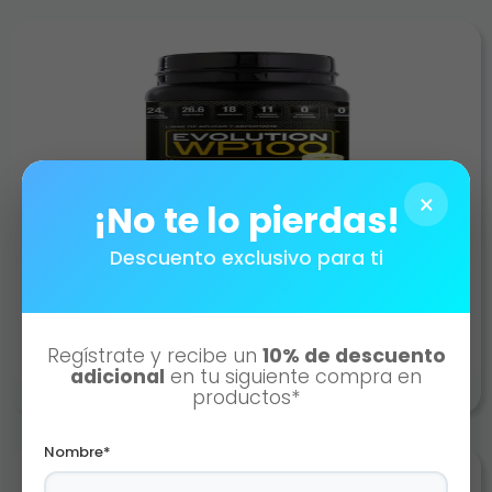
×
¡No te lo pierdas!
Descuento exclusivo para ti
WP-100 TE VERDE 800 GR
Agotado
Regístrate y recibe un
10% de descuento
adicional
en tu siguiente compra en
productos*
Nombre*