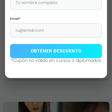
Email*
WP-100 FRAPUCCINO SOBRE
OBTENER DESCUENTO
DE 30 GR
*Cupón no válido en cursos o diplomados
Agotado