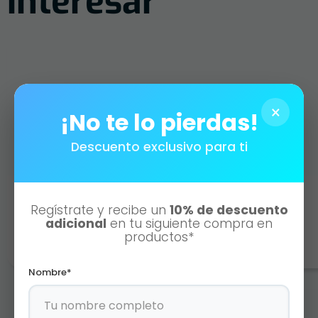
interesar
×
¡No te lo pierdas!
Descuento exclusivo para ti
WP-100 CHOCOLATE 2.8 KG
Regístrate y recibe un
10% de descuento
adicional
en tu siguiente compra en
Agotado
productos*
Nombre*