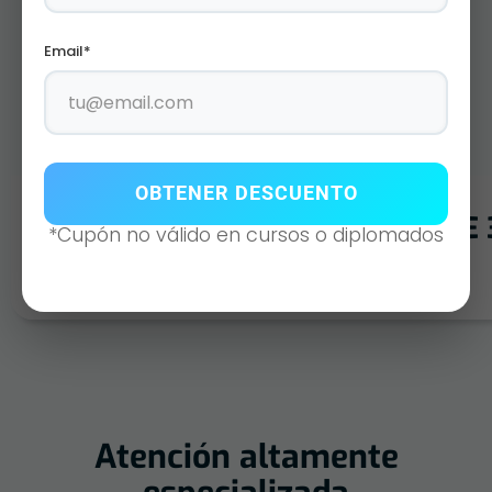
Email*
OBTENER DESCUENTO
WP-100 FRAPUCCINO SOBRE DE 
*Cupón no válido en cursos o diplomados
Agotado
Atención altamente