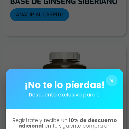
BASE DE GINSENG SIBERIANO
AÑADIR AL CARRITO
×
¡No te lo pierdas!
Descuento exclusivo para ti
DHEA | 150 CAPS DE 500MG A
Regístrate y recibe un
10% de descuento
BASE DE DHEA
adicional
en tu siguiente compra en