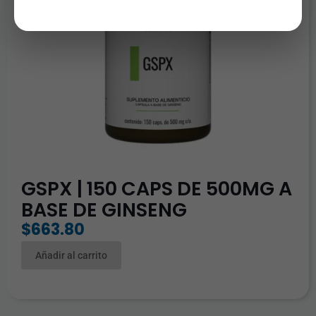
GSPX | 150 CAPS DE 500MG A
BASE DE GINSENG
$
663.80
Añadir al carrito