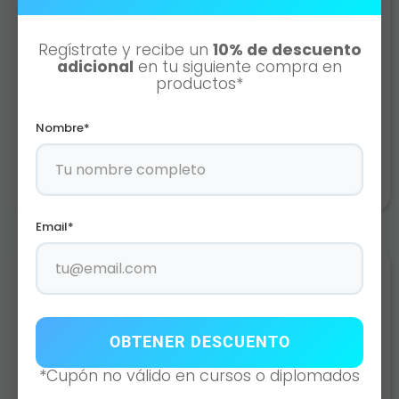
Regístrate y recibe un
10% de descuento
adicional
en tu siguiente compra en
productos*
GABAZEN
$
665.00
Nombre*
Añadir al carrito
Email*
OBTENER DESCUENTO
*Cupón no válido en cursos o diplomados