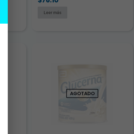
$
76.10
Leer más
AGOTADO