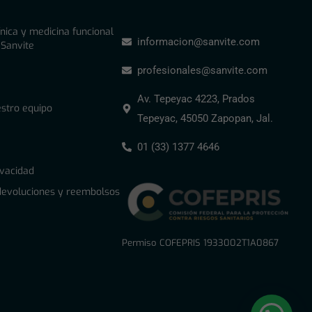
ínica y medicina funcional
informacion@sanvite.com
 Sanvite
profesionales@sanvite.com
Av. Tepeyac 4223, Prados
stro equipo
Tepeyac, 45050 Zapopan, Jal.
01 (33) 1377 4646
ivacidad
 devoluciones y reembolsos
Permiso COFEPRIS 1933002T1A0867