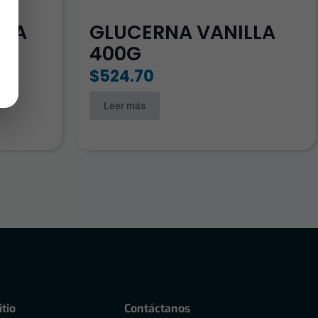
LLA
GLUCERNA VANILLA
400G
$
524.70
Leer más
tio
Contáctanos