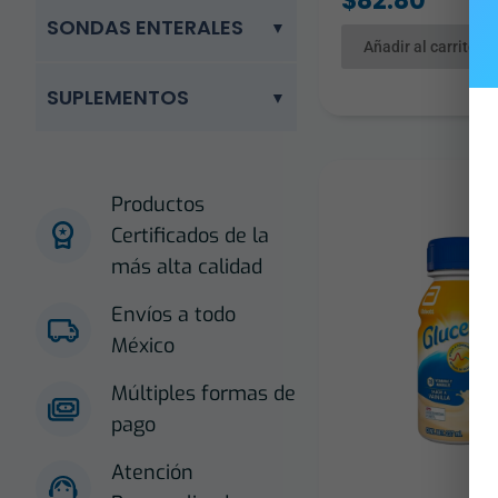
$
82.80
SONDAS ENTERALES
Añadir al carrito
SUPLEMENTOS
Productos
Certificados de la
más alta calidad
Envíos a todo
México
Múltiples formas de
pago
Atención